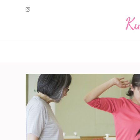
コ
ン
Ku
テ
ン
ツ
へ
ス
キ
ッ
プ
(Enter
を
押
す)