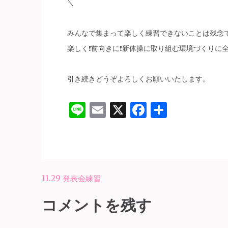
＼
みんなで集まって楽しく練習できないことは残念
楽しく❗️前向きに❗️新体操に取り組む環境づくりに
引き続きどうぞよろしくお願いいたします。
Line
Email
X
Facebook
共
有
投
11.29 発表会練習
稿
コメントを残す
ナ
ビ