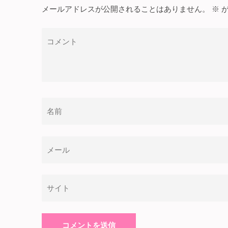
ゲ
メールアドレスが公開されることはありません。
※
が
ー
コ
シ
メ
ョ
ン
ン
ト
名
前
*
メ
ー
ル
サ
*
イ
ト