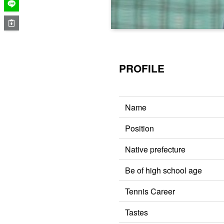
PROFILE
Name
Position
Native prefecture
Be of high school age
Tennis Career
Tastes