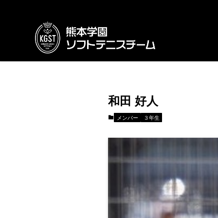
和田 好人
メンバー
３年生