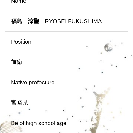
Name
福島 涼聖
RYOSEI FUKUSHIMA
Position
前衛
Native prefecture
宮崎県
Be of high school age