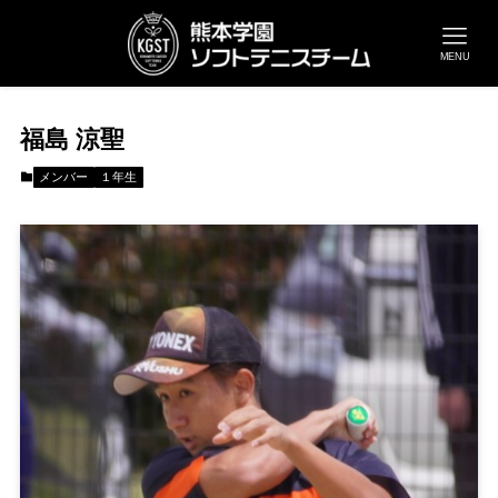
MENU
福島 涼聖
メンバー
１年生