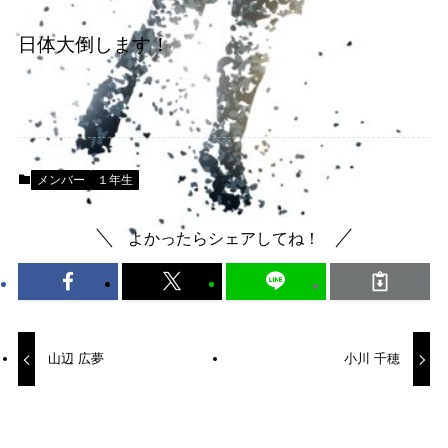
日体大倒します！
メンバー
１年生
よかったらシェアしてね！
山辺 広夢
小川 千穂