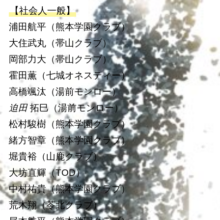
【社会人一般】
浦田航平（熊本学園クラブ）
大住武丸（帯山クラブ）
岡部力大（帯山クラブ）
霍田薫（七城オネスティー）
高橋颯汰（湯前モンロー）
迫田
拓巳（湯前モンロー）
松村駿樹（熊本学園クラブ）
緒方智章（熊本学園クラブ）
堀貴裕（山鹿クラブ）
大坊直輝（TOD）
中村祐貴（熊本学園クラブ）
荒木翔（苓北クラブ）