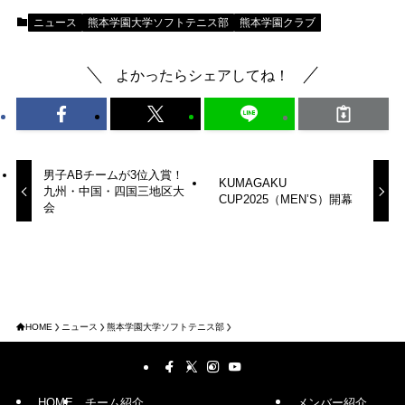
ニュース
熊本学園大学ソフトテニス部
熊本学園クラブ
よかったらシェアしてね！
男子ABチームが3位入賞！
KUMAGAKU
九州・中国・四国三地区大
CUP2025（MEN’S）開幕
会
HOME
ニュース
熊本学園大学ソフトテニス部
HOME
チーム紹介
メンバー紹介