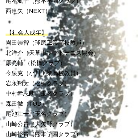
尾本航平（熊本学園クラブ）
西連矢（NEXT）
【社会人成年】
園田崇智（球磨工業高校教員）
北洋介（天草市ソフトテニス協会）
原亮輔 （松橋クラブ）
今泉克（小川工業高校教員）
岩永翔太（松橋クラブ）
中村幸志朗（玉名クラブ）
森田徹（TOD）
尾池壮一（玉名クラブ）
山崎公貴（大矢野クラブ）
山崎裕貴（熊本学園クラブ）