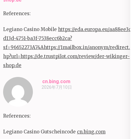
References:
Legiano Casino Mobile
https://eda.europa.eu/aa88ee3c-
d13d-4751-ba3f-7538ecc6b2ca?
sf=96652273A74Ahttps://1mailbox.in/anonym/redirect.p
hp?url=https://de.trustpilot.com/review/der-wikinger-
shop.de
cn.bing.com
2026年7月10日
References:
Legiano Casino Gutscheincode
cn.bing.com