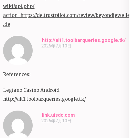
wiki/api.php?
action=https://de.trustpilot.com/review/beyondjewellery
.de
http://alt1.toolbarqueries.google.tk/
2026年7月10日
References:
Legiano Casino Android
http://alt1.toolbarqueries.google.tk/
link.uisdc.com
2026年7月10日