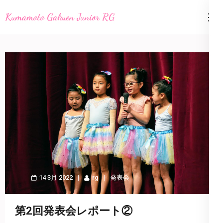
コ
Kumamoto Gakuen Junior RG
ン
テ
ン
ツ
へ
ス
キ
ッ
プ
(Enter
を
14 3月 2022
rg
発表会
押
す)
第2回発表会レポート②