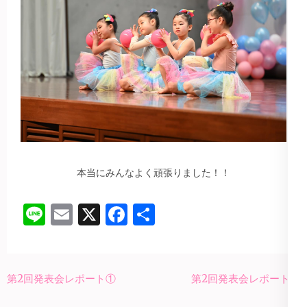
本当にみんなよく頑張りました！！
Line
Email
X
Facebook
共
有
投
第2回発表会レポート①
第2回発表会レポート③
稿