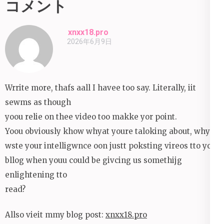
コメント
ナ
ビ
xnxx18.pro
ゲ
2026年6月9日
ー
シ
ョ
Wrrite more, thafs aall I havee too say. Literally, iit
ン
sewms as though
yoou relie on thee video too makke yor point.
Yoou obviously khow whyat youre taloking about, whyy
wste your intelligwnce oon justt poksting vireos tto yoir
bllog when youu could be givcing us somethijg
enlightening tto
read?
Allso vieit mmy blog post:
xnxx18.pro