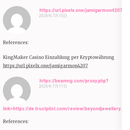
https://url.pixelx.one/jamigarmon4207
2026年7月10日
References:
KingMaker Casino Einzahlung per Kryptowährung
https://url.pixelx.one/jamigarmon4207
https://beamng.com/proxy.php?
2026年7月11日
link=https://de.trustpilot.com/review/beyondjewellery.de
References: