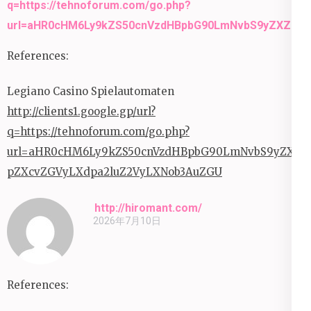
q=https://tehnoforum.com/go.php?
url=aHR0cHM6Ly9kZS50cnVzdHBpbG90LmNvbS9yZXZpZX
References:
Legiano Casino Spielautomaten
http://clients1.google.gp/url?
q=https://tehnoforum.com/go.php?
url=aHR0cHM6Ly9kZS50cnVzdHBpbG90LmNvbS9yZXZ
pZXcvZGVyLXdpa2luZ2VyLXNob3AuZGU
http://hiromant.com/
2026年7月10日
References: