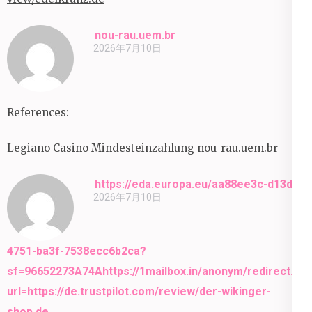
nou-rau.uem.br
2026年7月10日
References:
Legiano Casino Mindesteinzahlung
nou-rau.uem.br
https://eda.europa.eu/aa88ee3c-d13d-
2026年7月10日
4751-ba3f-7538ecc6b2ca?
sf=96652273A74Ahttps://1mailbox.in/anonym/redirect.ph
url=https://de.trustpilot.com/review/der-wikinger-
shop.de